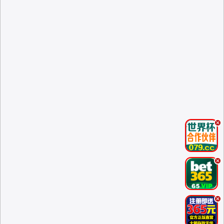
.
.
.