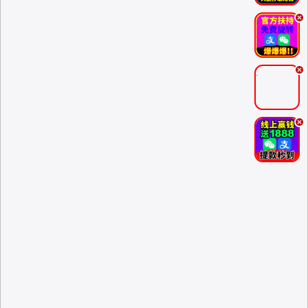
.
.
.