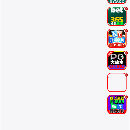
.
.
.
.
.