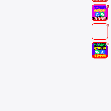
.
.
.