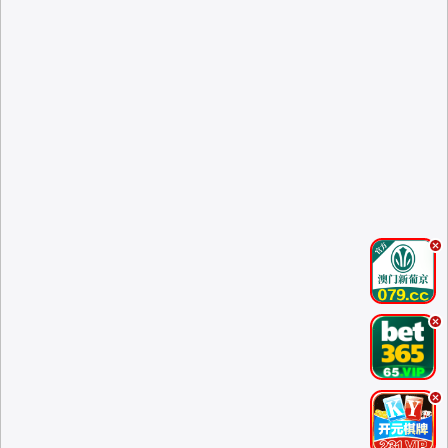
.
.
.