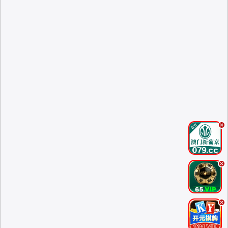
.
.
.