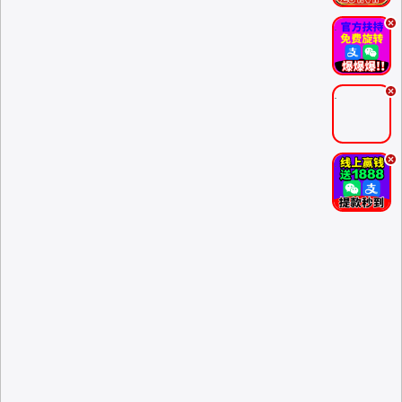
.
.
.