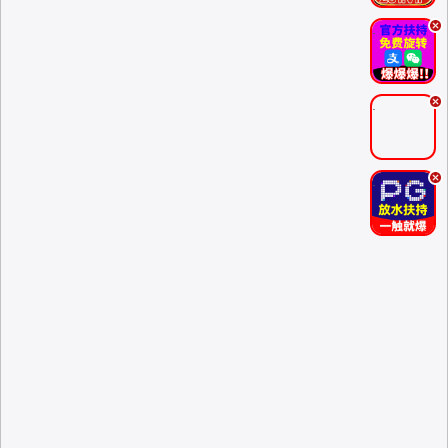
.
.
.