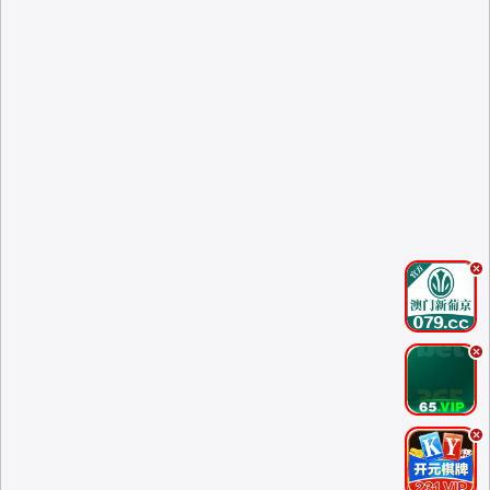
.
.
.