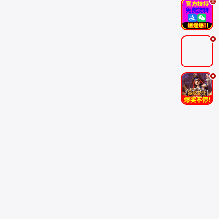
.
.
.