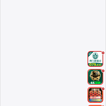
.
.
.