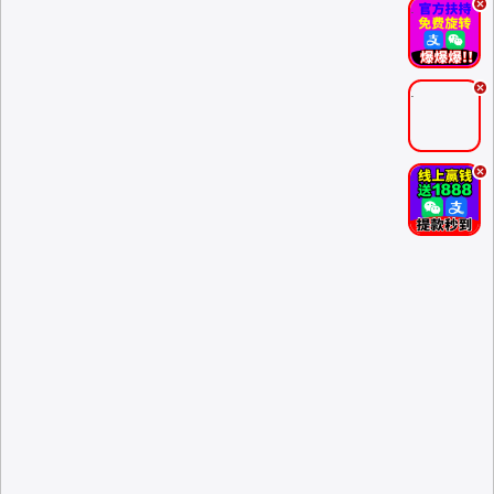
.
.
.